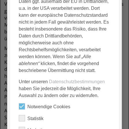
Daten ggf. außerhalb der EU in Drittländern,
Von den Patienten bekamen die Schüler ein besonders
u.a. in der USA verarbeitet werden. Dort
gutes Feedback: Die Auszubildenden haben sich sehr
kann der europäische Datenschutzstandard
viel Zeit für die Betreuung der ihnen anvertrauten
nicht in jedem Fall gewährleistet werden. Es
Menschen genommen. Kursleiterin Ulrike Dierkes
besteht insbesondere das Risiko, dass Ihre
betonte: „Gesamt betrachtet haben die Schüler das
Daten durch Drittlandbehörden,
überaus super gemeistert.“
möglicherweise auch ohne
Margret Puppa, stellvertretende Pflegedirektorin und
Rechtsbehelfsmöglichkeiten, verarbeitet
zuständig für die chirurgischen Stationen des
werden können. Wenn Sie auf
„Alle
Klinikums, überzeugte sich persönlich regelmäßig von
ablehnen“
klicken, findet die vorgehend
der Arbeit der Teams auf Station. Sie hob besonders
beschriebene Übermittlung nicht statt.
hervor, dass die Auszubildenden trotz vielseitiger
Unter unseren
Datenschutzbestimmungen
Aufgaben und aufregend neuer Situationen immer ein
haben Sie jederzeit die Möglichkeit, Ihre
Auge für die Menschen auf Station hatten. „Diese
Auswahl zu ändern oder zu widerrufen.
Projekttage sind immer ein voller Erfolg und ein
nachzuahmendes, gut organisiertes Projekt der
Notwendige Cookies
Ausbildungsstätte im Diakonieklinikum“, erklärt
Susanne Herrmann, Leiterin der Gesundheits- und
Statistik
Krankenpflegeschule.