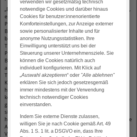
verwenden wir gesetzmäßig technisch
„Es ist weit mehr als nur die Versorgung der Patienten,
notwendige Cookies und darüber hinaus
es ist die erste Selbstständigkeit im Beruf. Das ist die
Cookies für benutzer:innenorientierte
Premiere Verantwortung zu übernehmen“, so
Komforteinstellungen, zur Anzeige externer
Bargfrede, der seit 25 Jahren die Praxisprojekte
sowie personalisierter Inhalte und für
betreut. Für die Auszubildenden hieß es, die erlernte
anonyme Nutzungsstatistiken. Ihre
Theorie in die Praxis umzusetzen. So erfuhren die
Einwilligung unterstützt uns bei der
Patienten an diesen Tagen eine besonders genaue
Steuerung unserer Unternehmensziele. Sie
Betreuung und Pflege. Da Patientenversorgung alles
können die Cookies natürlich auch
andere als Routine ist, waren die Schüler auf ein gutes
individuell konfigurieren. Mit Klick auf
Team angewiesen. „Die Zusammenarbeit mit meinen
„Auswahl akzeptieren
“ oder
"Alle ablehnen"
Klassenkameraden hat so gut funktioniert, und ich
erklären Sie sich jedoch gesetzesgemäß
habe sie alle mal von einer ganz anderen Seite
immer mindestens mit der Verwendung
kennengelernt. Trotz Anstrengung und Aufregung
technisch notwendiger Cookies
gaben wir uns untereinander die Sicherheit, dass man
einverstanden.
sich schnell selbst viel sicherer in seiner Arbeit gefühlt
Indem Sie externe Dienste zulassen,
hat“, resümierte eine Auszubildende. Der Einblick in die
willigen Sie je nach Cookie gemäß Art. 49
Arbeit mit den Patienten, die Organisation und
Abs. 1 S. 1 lit. a DSGVO ein, dass Ihre
Verwaltung empfanden die Azubis als sehr lehrreich.