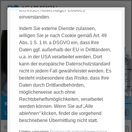
immer mindestens mit der Verwendung
technisch notwendiger Cookies
einverstanden.
Indem Sie externe Dienste zulassen,
willigen Sie je nach Cookie gemäß Art. 49
Abs. 1 S. 1 lit. a DSGVO ein, dass Ihre
Daten ggf. außerhalb der EU in Drittländern,
u.a. in der USA verarbeitet werden. Dort
kann der europäische Datenschutzstandard
nicht in jedem Fall gewährleistet werden. Es
besteht insbesondere das Risiko, dass Ihre
Daten durch Drittlandbehörden,
möglicherweise auch ohne
Rechtsbehelfsmöglichkeiten, verarbeitet
Karriereblog
werden können. Wenn Sie auf
„Alle
Lernen Sie uns als Arbeitgeberin kennen
ablehnen“
klicken, findet die vorgehend
beschriebene Übermittlung nicht statt.
EKE Darmstadt Karriere
Karriereblog
Unter unseren
Datenschutzbestimmungen