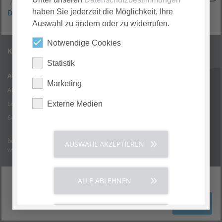
Ein besonderer Meilenstein: Zusammenschluss der
haben Sie jederzeit die Möglichkeit, Ihre
Darmstädter…
Auswahl zu ändern oder zu widerrufen.
Notwendige Cookies
Kontakt
Statistik
AGAPLESION ELISABETHENSTIFT gemeinnützige GmbH
Marketing
Akademisches Lehrkrankenhaus
Landgraf-Georg-Straße 100
Externe Medien
64287 Darmstadt
bewerbung.eke@agaplesion.de
AUSWAHL AKZEPTIEREN
www.agaplesion-elisabethenstift.de
ALLE ABLEHNEN
Kontakt und Anfahrt
Impressum
Datenschutzerklärung
Cookies
ALLE AKZEPTIEREN